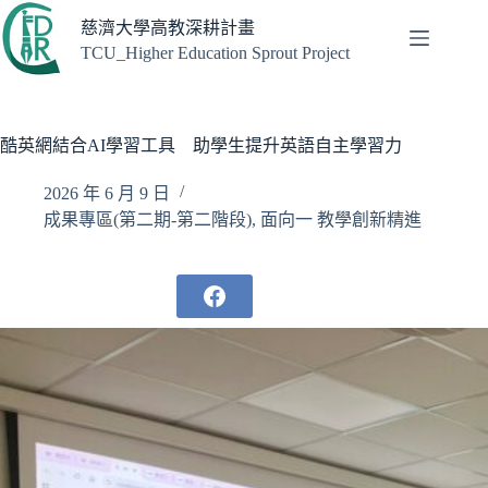
跳
慈濟大學高教深耕計畫
至
TCU_Higher Education Sprout Project
主
要
內
容
酷英網結合AI學習工具 助學生提升英語自主學習力
2026 年 6 月 9 日
成果專區(第二期-第二階段)
,
面向一 教學創新精進