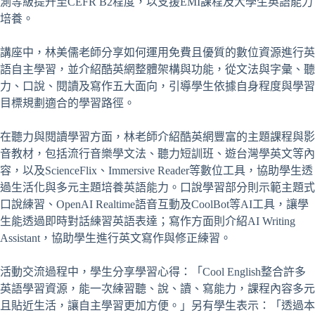
測等級提升至CEFR B2程度，以支援EMI課程及大學生英語能力
培養。
講座中，林美儒老師分享如何運用免費且優質的數位資源進行英
語自主學習，並介紹酷英網整體架構與功能，從文法與字彙、聽
力、口說、閱讀及寫作五大面向，引導學生依據自身程度與學習
目標規劃適合的學習路徑。
在聽力與閱讀學習方面，林老師介紹酷英網豐富的主題課程與影
音教材，包括流行音樂學文法、聽力短訓班、遊台灣學英文等內
容，以及ScienceFlix、Immersive Reader等數位工具，協助學生透
過生活化與多元主題培養英語能力。口說學習部分則示範主題式
口說練習、OpenAI Realtime語音互動及CoolBot等AI工具，讓學
生能透過即時對話練習英語表達；寫作方面則介紹AI Writing
Assistant，協助學生進行英文寫作與修正練習。
活動交流過程中，學生分享學習心得：「Cool English整合許多
英語學習資源，能一次練習聽、說、讀、寫能力，課程內容多元
且貼近生活，讓自主學習更加方便。」另有學生表示：「透過本