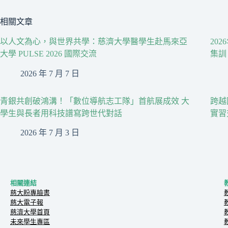
相關文章
以人文為心，與世界共學：慈濟大學醫學生赴馬來亞
20
大學 PULSE 2026 國際交流
集訓
2026 年 7 月 7 日
青銀共創破鴻溝！「數位導航志工隊」首航展成效 大
跨越
學生與長者用科技譜寫跨世代對話
實習
2026 年 7 月 3 日
相關連結
慈大粉專臉書
慈大電子報
慈濟大學首頁
未來學生專區