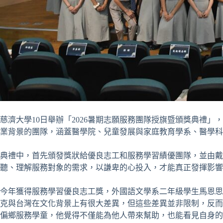
慈濟大學10日舉辦「2026暑期志願服務團隊授旗暨頒獎典禮
業背景的團隊，涵蓋醫學院、兒童發展與家庭教育學系、醫學科
典禮中，首先頒發獎狀給優良志工和服務學習績優團隊，並由戴
聽、理解服務對象的需求，以謙卑的心投入，才能真正發揮影響
今年獲得服務學習優良志工獎，外國語文學系二年級學生馬恩思
克與台灣在文化背景上有很大差異，但這些差異並非限制，反而
偏鄉服務學童，他覺得不僅能為他人帶來幫助，也能看見自身的