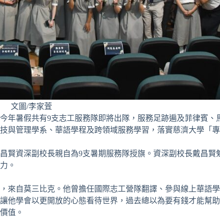
文圖/李家萓
」，今年暑假共有9支志工服務隊即將出隊，服務足跡遍及菲律賓
技與管理學系、華語學程及跨領域服務學習，落實慈濟大學「專
昌賢資深副校長親自為9支暑期服務隊授旗。資深副校長戴昌賢
力。
，來自莫三比克。他曾擔任國際志工營隊翻譯、參與線上華語學
讓他學會以更開放的心態看待世界，過去總以為要有錢才能幫助
價值。