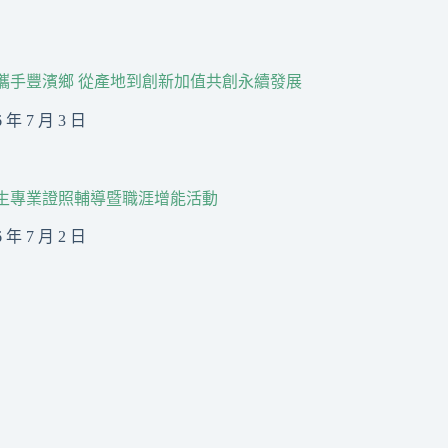
R攜手豐濱鄉 從產地到創新加值共創永續發展
6 年 7 月 3 日
生專業證照輔導暨職涯增能活動
6 年 7 月 2 日