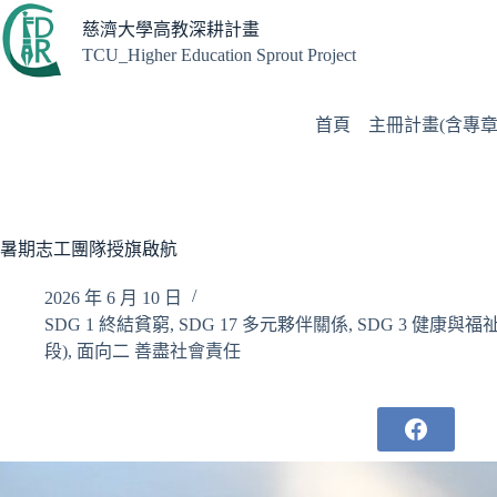
跳
慈濟大學高教深耕計畫
至
TCU_Higher Education Sprout Project
主
要
內
首頁
主冊計畫(含專章
容
暑期志工團隊授旗啟航
2026 年 6 月 10 日
SDG 1 終結貧窮
,
SDG 17 多元夥伴關係
,
SDG 3 健康與福
段)
,
面向二 善盡社會責任