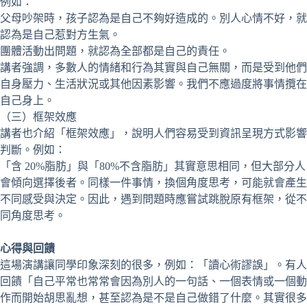
例如：
父母吵架時，孩子認為是自己不夠好造成的。別人心情不好，就
認為是自己惹對方生氣。
團體活動出問題，就認為全部都是自己的責任。
講者強調，多數人的情緒和行為其實與自己無關，而是受到他們
自身壓力、生活狀況或其他因素影響。我們不應過度將事情攬在
自己身上。
（三）框架效應
講者也介紹「框架效應」，說明人們容易受到資訊呈現方式影響
判斷。例如：
「含 20%脂肪」與「80%不含脂肪」其實意思相同，但大部分人
會傾向選擇後者。同樣一件事情，換個角度思考，可能就會產生
不同感受與決定。因此，遇到問題時應嘗試跳脫原有框架，從不
同角度思考。
心得與回饋
這場演講讓同學印象深刻的很多，例如：「讀心術謬誤」。有人
回饋「自己平常也常常會因為別人的一句話、一個表情或一個動
作而開始胡思亂想，甚至認為是不是自己做錯了什麼。其實很多