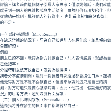
評論。講者藉由這個例子引導大家思考：僅憑幾句話，我們就能
感受到一個人的思維模式與生活態度。雖然阿伯有朋友陪伴，但
從他總是挑剔、批評他人的行為中， 也能看出其情緒與修養上
的不足。
(一）讀心術謬誤（Mind Reading）
在缺乏證據的情況下，認為自己知道別人在想什麼，並且傾向做
負面解讀。
例如：
朋友已讀不回，就認為對方討厭自己。別人表情嚴肅，就認為自
己做錯事。
分組時朋友沒有找自己，就認為被排擠。
講者分享疫情期間，遇到一對長者每次經過都會摀住口鼻。起初
他覺得對方是不是不喜歡自己，但後來意識到這只是自己的猜
測，對方可能只是擔心感染病毒。因此，他提出「假設最好的狀
況」的思考方法，避免過度負面解讀。
（二）個人化歸因謬誤（Personalization）
這是指將外在發生的負面事件都歸咎於自己。