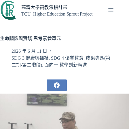
跳
慈濟大學高教深耕計畫
至
TCU_Higher Education Sprout Project
主
要
內
容
生命關懷與實踐 思考素養單元
2026 年 6 月 11 日
SDG 3 健康與福祉
,
SDG 4 優質教育
,
成果專區(第
二期-第二階段)
,
面向一 教學創新精進