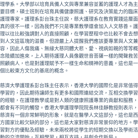
理學系。大學部以培育具備人文與專業兼容並蓄的護理人才為主
要目標，碩士班則在培育具備健康照護、研究及決策能力的臨床
護理專家。護理系彭台珠主任說，慈大護理系在教育實踐這層面
真的很不一樣，因為我們不只是專業教學還會加入人文慈善。護
理以往比較強調對人的直接照顧，在學習歷程中也比較不會去想
到人文這區塊的滋養，但證嚴上人提醒我們應該要專業與人文兼
容，因此人傷我痛、無緣大慈同體大悲、愛、視病如親的等等概
念陸續加進來，上人期待護理人員像觀世音菩薩一樣的聞聲救苦
照顧病人，也是對護理賦予不一樣生命和精神的意義，這也是一
個比較東方文化的基底的概念。
慈濟大學護理系彭台珠主任表示，香港大學的國際化是非常值得
學習的，因此期待讓師生有更多和國際連結交流，互相交換學習
的經驗，在護理教學或是對人類的健康照護專業的貢獻和服務，
都會有不同的觸發。香港大學護理學院院長林佳靜教授則表示，
慈濟有一個非常鮮明的形象，就是在醫學人文這部分，這也是西
方國家比較欠缺的部分，這也是大家對慈濟非常景仰的地方。學
習對方的優點及經驗，未來兩校將從學生的短期交換以及學術活
動的交流開始，互相學習，相互支持，共創合作新局。