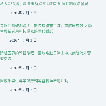
慈大USR攜手豐濱鄉 從產地到創新加值共創永續發展
2026 年 7 月 3 日
青銀共創破鴻溝！「數位導航志工隊」首航展成效 大學
生與長者用科技譜寫跨世代對話
2026 年 7 月 3 日
跨越國界的學習旅程：醫放系赴日津山中央病院海外實
習交流
2026 年 7 月 2 日
醫放系學生專業證照輔導暨職涯增能活動
2026 年 7 月 2 日