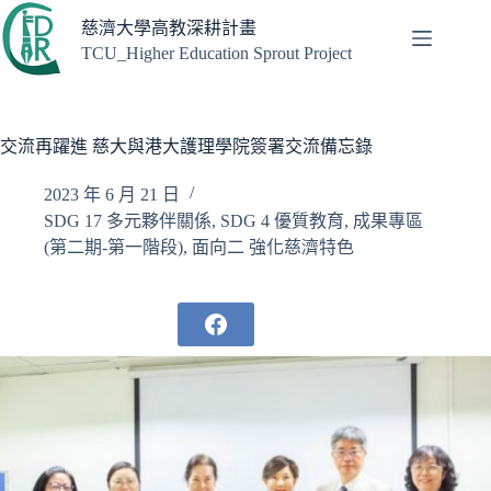
跳
慈濟大學高教深耕計畫
至
TCU_Higher Education Sprout Project
主
要
內
容
交流再躍進 慈大與港大護理學院簽署交流備忘錄
2023 年 6 月 21 日
SDG 17 多元夥伴關係
,
SDG 4 優質教育
,
成果專區
(第二期-第一階段)
,
面向二 強化慈濟特色