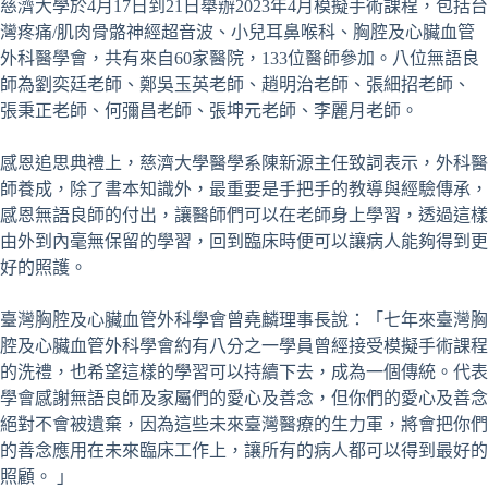
慈濟大學於4月17日到21日舉辦2023年4月模擬手術課程，包括台
灣疼痛/肌肉骨骼神經超音波、小兒耳鼻喉科、胸腔及心臟血管
外科醫學會，共有來自60家醫院，133位醫師參加。八位無語良
師為劉奕廷老師、鄭吳玉英老師、趙明治老師、張細招老師、
張秉正老師、何彌昌老師、張坤元老師、李麗月老師。
感恩追思典禮上，慈濟大學醫學系陳新源主任致詞表示，外科醫
師養成，除了書本知識外，最重要是手把手的教導與經驗傳承，
感恩無語良師的付出，讓醫師們可以在老師身上學習，透過這樣
由外到內毫無保留的學習，回到臨床時便可以讓病人能夠得到更
好的照護。
臺灣胸腔及心臟血管外科學會曾堯麟理事長說：「七年來臺灣胸
腔及心臟血管外科學會約有八分之一學員曾經接受模擬手術課程
的洗禮，也希望這樣的學習可以持續下去，成為一個傳統。代表
學會感謝無語良師及家屬們的愛心及善念，但你們的愛心及善念
絕對不會被遺棄，因為這些未來臺灣醫療的生力軍，將會把你們
的善念應用在未來臨床工作上，讓所有的病人都可以得到最好的
照顧。 」