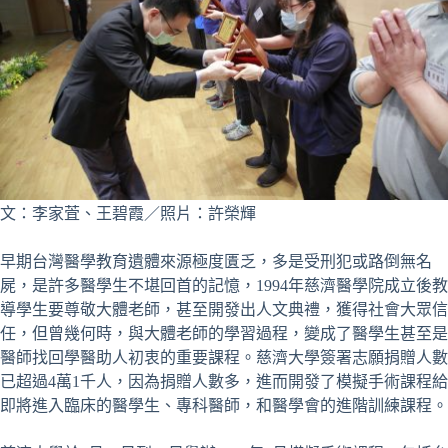
文：李家萓、王碧霞／照片：許榮輝
早期台灣醫學教育遺體來源極度匱乏，多是受刑犯或路倒無名
屍，是許多醫學生不堪回首的記憶，1994年慈濟醫學院成立後教
導學生要尊敬大體老師，甚至開發出人文典禮，獲得社會大眾信
任，但曾幾何時，與大體老師的學習過程，變成了醫學生甚至是
醫師找回學醫助人初衷的重要課程。慈濟大學簽署志願捐贈人數
已超過4萬1千人，因為捐贈人數多，進而開發了模擬手術課程給
即將進入臨床的醫學生、專科醫師，和醫學會的進階訓練課程。