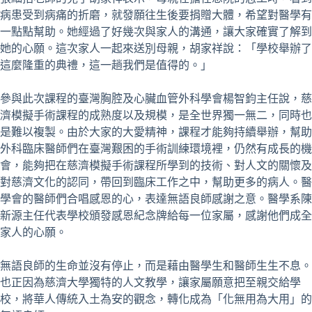
病患受到病痛的折磨，就發願往生後要捐贈大體，希望對醫學有
一點點幫助。她經過了好幾次與家人的溝通，讓大家確實了解到
她的心願。這次家人一起來送別母親，胡家祥說：「學校舉辦了
這麼隆重的典禮，這一趟我們是值得的。」
參與此次課程的臺灣胸腔及心臟血管外科學會楊智鈞主任說，慈
濟模擬手術課程的成熟度以及規模，是全世界獨一無二，同時也
是難以複製。由於大家的大愛精神，課程才能夠持續舉辦，幫助
外科臨床醫師們在臺灣艱困的手術訓練環境裡，仍然有成長的機
會，能夠把在慈濟模擬手術課程所學到的技術、對人文的關懷及
對慈濟文化的認同，帶回到臨床工作之中，幫助更多的病人。醫
學會的醫師們合唱感恩的心，表達無語良師感謝之意。醫學系陳
新源主任代表學校頒發感恩紀念牌給每一位家屬，感謝他們成全
家人的心願。
無語良師的生命並沒有停止，而是藉由醫學生和醫師生生不息。
也正因為慈濟大學獨特的人文教學，讓家屬願意把至親交給學
校，將華人傳統入土為安的觀念，轉化成為「化無用為大用」的