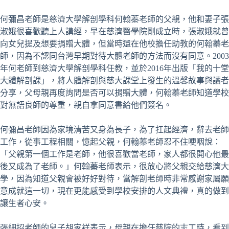
何彌昌老師是慈濟大學解剖學科何翰蓁老師的父親，他和妻子張
淑娥很喜歡聽上人講經，早在慈濟醫學院剛成立時，張淑娥就曾
向女兒提及想要捐贈大體，但當時還在他校擔任助教的何翰蓁老
師，因為不認同台灣早期對待大體老師的方法而沒有同意。2003
年何老師到慈濟大學解剖學科任教，並於2016年出版「我的十堂
大體解剖課」，將人體解剖與慈大課堂上發生的溫馨故事與讀者
分享，父母親再度詢問是否可以捐贈大體，何翰蓁老師知道學校
對無語良師的尊重，親自拿同意書給他們簽名。
何彌昌老師因為家境清苦又身為長子，為了扛起經濟，辭去老師
工作，從事工程相關，憶起父親，何翰蓁老師忍不住哽咽說：
「父親第一個工作是老師，他很喜歡當老師，家人都很開心他最
後又成為了老師。」何翰蓁老師表示，很放心將父親交給慈濟大
學，因為知道父親會被好好對待，當解剖老師時非常感謝家屬願
意成就這一切，現在更能感受到學校安排的人文典禮，真的做到
讓生者心安。
張細招老師的兒子胡家祥表示，母親在擔任慈院的志工時，看到