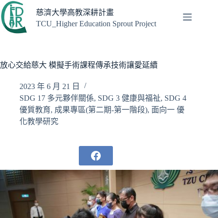
跳
慈濟大學高教深耕計畫
至
TCU_Higher Education Sprout Project
主
要
內
容
放心交給慈大 模擬手術課程傳承技術讓愛延續
2023 年 6 月 21 日
SDG 17 多元夥伴關係
,
SDG 3 健康與福祉
,
SDG 4
優質教育
,
成果專區(第二期-第一階段)
,
面向一 優
化教學研究