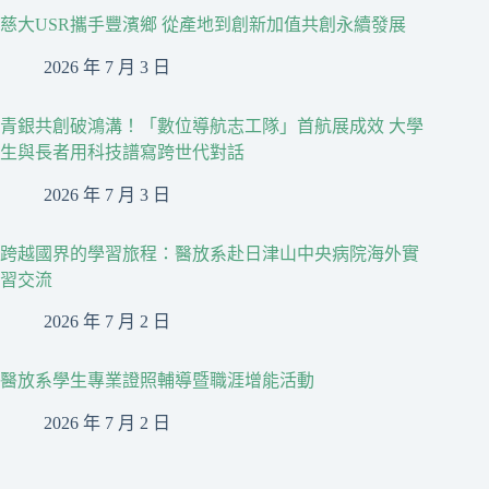
慈大USR攜手豐濱鄉 從產地到創新加值共創永續發展
2026 年 7 月 3 日
青銀共創破鴻溝！「數位導航志工隊」首航展成效 大學
生與長者用科技譜寫跨世代對話
2026 年 7 月 3 日
跨越國界的學習旅程：醫放系赴日津山中央病院海外實
習交流
2026 年 7 月 2 日
醫放系學生專業證照輔導暨職涯增能活動
2026 年 7 月 2 日