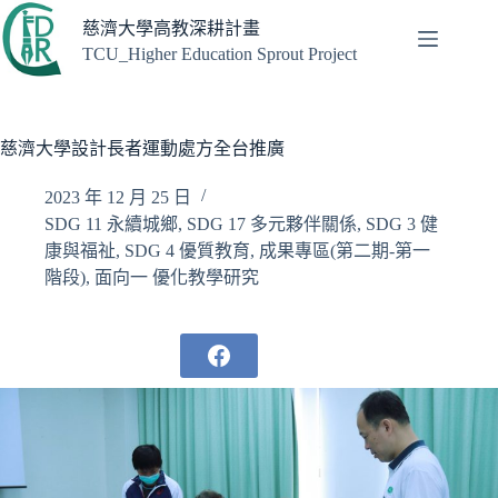
跳
慈濟大學高教深耕計畫
至
TCU_Higher Education Sprout Project
主
要
內
容
慈濟大學設計長者運動處方全台推廣
2023 年 12 月 25 日
SDG 11 永續城鄉
,
SDG 17 多元夥伴關係
,
SDG 3 健
康與福祉
,
SDG 4 優質教育
,
成果專區(第二期-第一
階段)
,
面向一 優化教學研究