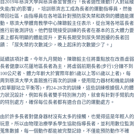
自2019年慈濟大學與慈濟基金會進行「長者適性運動介入對延緩
失能(智)的影響」，培訓慈濟志工成為長者的運動指導員，然後
帶回社區，由指導員在各地區針對預防尿失禁和跌倒的體適能運
動。慈濟大學體育教學中心陳聰毅主任表示，從台灣各地區長者
進行前後測評估，他們發現接受訓練的長者在基本的五大體力要
素上都有明顯的體能提升，更有長期受到尿失禁困擾的長者回
饋：「尿失禁的次數減少，晚上起床的次數變少了。」
延續該項計畫，今年九月開始，陳聰毅主任將重點放在改善虛弱
長者健康以花蓮地區長者為主，將虛弱前期長者(步行1分鐘不到
100公尺者、體力年齡大於實際年齡5歲以上等65歲以上者)，每
周到慈濟大學大喜館進行兩次的訓練，使用阻力器材和機能訓練
(如單腳站立平衡等)，約24-28次的訓練，這些訓練根據個人的體
力狀況設計，例如有長者雙手特別無力的，就會有針對手臂肌肉
的特別處方，確保每位長者都有適合自己的運動處方。
由於許多長者對健身器材沒有太多的接觸，也覺得這是年輕人的
玩意，所以由物理治療學系學生協助指導長者，並利用數位監測
蒐集數據，每一個動作都能被完整記錄，不僅能預防動作不確