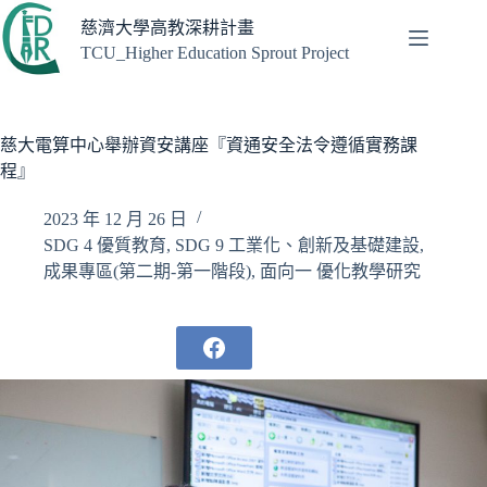
跳
慈濟大學高教深耕計畫
至
TCU_Higher Education Sprout Project
主
要
內
容
慈大電算中心舉辦資安講座『資通安全法令遵循實務課
程』
2023 年 12 月 26 日
SDG 4 優質教育
,
SDG 9 工業化、創新及基礎建設
,
成果專區(第二期-第一階段)
,
面向一 優化教學研究