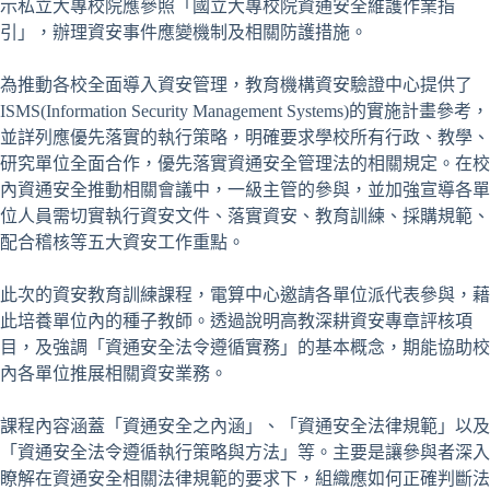
示私立大專校院應參照「國立大專校院資通安全維護作業指
引」，辦理資安事件應變機制及相關防護措施。
為推動各校全面導入資安管理，教育機構資安驗證中心提供了
ISMS(Information Security Management Systems)的實施計畫參考，
並詳列應優先落實的執行策略，明確要求學校所有行政、教學、
研究單位全面合作，優先落實資通安全管理法的相關規定。在校
內資通安全推動相關會議中，一級主管的參與，並加強宣導各單
位人員需切實執行資安文件、落實資安、教育訓練、採購規範、
配合稽核等五大資安工作重點。
此次的資安教育訓練課程，電算中心邀請各單位派代表參與，藉
此培養單位內的種子教師。透過說明高教深耕資安專章評核項
目，及強調「資通安全法令遵循實務」的基本概念，期能協助校
內各單位推展相關資安業務。
課程內容涵蓋「資通安全之內涵」、「資通安全法律規範」以及
「資通安全法令遵循執行策略與方法」等。主要是讓參與者深入
瞭解在資通安全相關法律規範的要求下，組織應如何正確判斷法