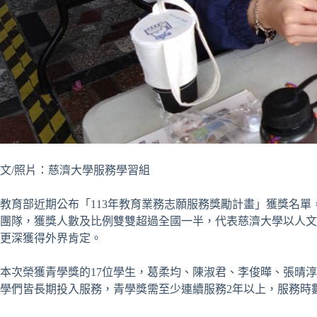
文
/
照片：慈濟大學服務學習組
教育部近期公布「
113
年教育業務志願服務獎勵計畫」獲獎名單
團隊，獲獎人數及比例雙雙超過全國一半，代表慈濟大學以人文
更深獲得外界肯定。
本次榮獲青學獎的
17
位學生，葛柔均、陳淑君、李俊曄、張晴淳
學們皆長期投入服務，青學獎需至少連續服務
2
年以上，服務時