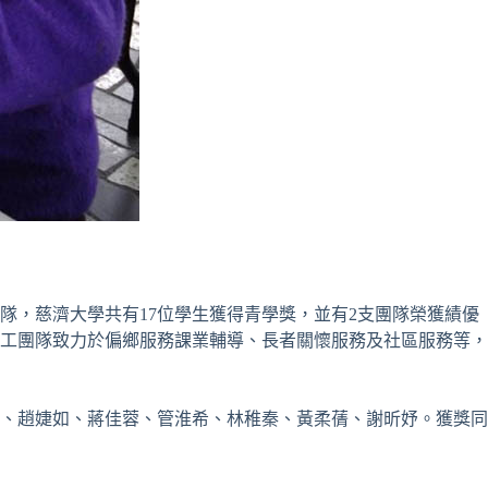
隊，慈濟大學共有
17
位學生獲得青學獎，並有
2
支團隊榮獲績優
工團隊致力於偏鄉服務課業輔導、長者關懷服務及社區服務等，
、趙婕如、蔣佳蓉、管淮希、林稚秦、黃柔蒨、謝昕妤。獲獎同