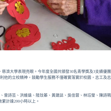
，慈濟大學表現亮眼。今年度全國共頒發
30
名青學獎及
3
支績優團
利他的立校精神，鼓勵學生服務不僅確實落實於校園，志工及志
、曾詩芸、洪維遠、陸玟蓁、黃建誌、吳佳蓉、林珏瑩、陳詩珮
數累計達
200
小時以上。