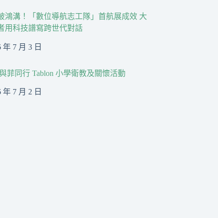
破鴻溝！「數位導航志工隊」首航展成效 大
者用科技譜寫跨世代對話
6 年 7 月 3 日
與菲同行 Tablon 小學衛教及關懷活動
6 年 7 月 2 日