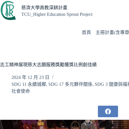
跳
慈濟大學高教深耕計畫
至
TCU_Higher Education Sprout Project
主
要
內
首頁
主冊計畫(含專章
容
志工精神展現慈大志願服務獎勵獲獎比例創佳績
2024 年 12 月 23 日
SDG 11 永續城鄉
,
SDG 17 多元夥伴關係
,
SDG 3 健康與福
社會使命