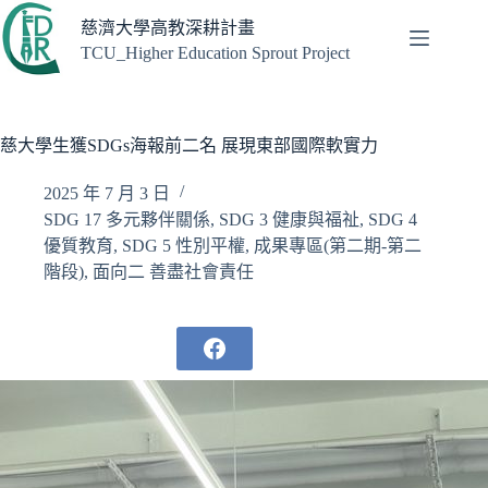
跳
慈濟大學高教深耕計畫
至
TCU_Higher Education Sprout Project
主
要
內
容
慈大學生獲SDGs海報前二名 展現東部國際軟實力
2025 年 7 月 3 日
SDG 17 多元夥伴關係
,
SDG 3 健康與福祉
,
SDG 4
優質教育
,
SDG 5 性別平權
,
成果專區(第二期-第二
階段)
,
面向二 善盡社會責任