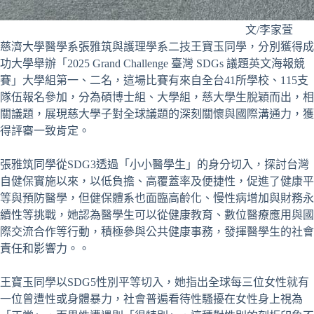
文/李家萓
慈濟大學醫學系張雅筑與護理學系二技王寶玉同學，分別獲得成
功大學舉辦「2025 Grand Challenge 臺灣 SDGs 議題英文海報競
賽」大學組第一、二名，這場比賽有來自全台41所學校、115支
隊伍報名參加，分為碩博士組、大學組，慈大學生脫穎而出，相
關議題，展現慈大學子對全球議題的深刻關懷與國際溝通力，獲
得評審一致肯定。
張雅筑同學從SDG3透過「小小醫學生」的身分切入，探討台灣
自健保實施以來，以低負擔、高覆蓋率及便捷性，促進了健康平
等與預防醫學，但健保體系也面臨高齡化、慢性病增加與財務永
續性等挑戰，她認為醫學生可以從健康教育、數位醫療應用與國
際交流合作等行動，積極參與公共健康事務，發揮醫學生的社會
責任和影響力。。
王寶玉同學以SDG5性別平等切入，她指出全球每三位女性就有
一位曾遭性或身體暴力，社會普遍看待性騷擾在女性身上視為