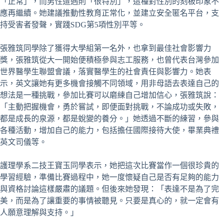
「正常」，而男性遭遇則「很特別」，這種對性別的刻板印象不
應再繼續。她建議推動性教育正常化，並建立安全匿名平台，支
持受害者發聲，實踐SDG第5項性別平等。
張雅筑同學除了獲得大學組第一名外，也拿到最佳社會影響力
獎，張雅筑從大一開始便積極參與志工服務，也曾代表台灣參加
世界醫學生聯盟會議，落實醫學生的社會責任與影響力。她表
示，英文讓她有更多機會接觸不同領域，用非母語去表達自己的
想法是一種挑戰，參加比賽可以磨練自己增加信心，張雅筑說：
「主動把握機會，勇於嘗試，即便面對挑戰，不論成功或失敗，
都是成長的泉源，都是蛻變的養分。」她透過不斷的練習，參與
各種活動，增加自己的能力，包括擔任國際接待大使，畢業典禮
英文司儀等。
護理學系二技王寶玉同學表示，她把這次比賽當作一個很珍貴的
學習經驗，準備比賽過程中，她一度懷疑自己是否有足夠的能力
與資格討論這樣嚴肅的議題。但後來她發現：「表達不是為了完
美，而是為了讓重要的事情被聽見。只要是真心的，就一定會有
人願意理解與支持。」