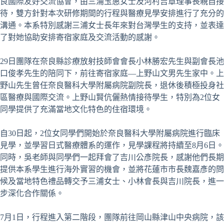
良國際友好交流協會，由三浦玉惠女士及河村吉章理事長親自接
待，雙方針對本次研修期間的行程與醫療見學安排進行了充分的
溝通。本系特別感謝三浦女士長年來對台灣學生的支持，並表達
了對她協助安排寄宿家庭及交流活動的感謝。
29日團隊在奈良縣診療放射技師會會長小林勝宏先生與副會長池
口俊孝先生的陪同下，前往寄宿家庭—上野山文男先生家中。上
野山先生曾任奈良醫科大學附屬病院副院長，退休後積極投身社
區醫療與國際交流。上野山賢伉儷熱情接待學生，特別為2位女
同學提供了充滿當地文化特色的住宿環境。
自30日起，2位女同學們開始於奈良醫科大學附屬病院進行臨床
見學，並學習日式醫療體系的運作，見學課程將持續至8月6日。
同時，吳老師與同學們一起拜會了吉川公彥院長，感謝他們長期
提供本系學生進行海外實習的機會，並將花蓮市市長魏嘉彥的問
候及當地特色禮品轉交予三浦女士、小林會長與吉川院長，進一
步深化合作關係。
7月1日，行程進入第二階段，團隊前往岡山縣津山中央病院，該