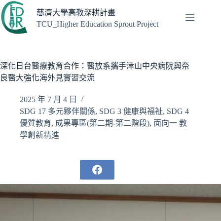
跳
慈濟大學高教深耕計畫
至
TCU_Higher Education Sprout Project
主
要
內
容
深化日台醫療教育合作：醫放系攜手津山中央病院與奈
良醫大強化海外見實習交流
2025 年 7 月 4 日
SDG 17 多元夥伴關係
,
SDG 3 健康與福祉
,
SDG 4
優質教育
,
成果專區(第二期-第二階段)
,
面向一 教
學創新精進