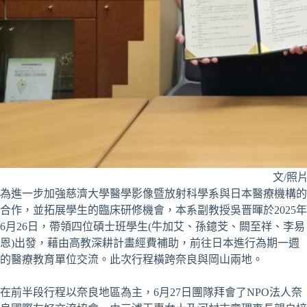
文/照
為進一步加強慈濟大學醫學影像暨放射科學系與日本醫療機構的
合作，並拓展學生的臨床研修機會，本系副教授吳晋暉於2025年
6月26日，帶領四位碩士班學生(牛加艾、孫鐿芠、闕至祥、李易
恩)出發，藉由高教深耕計畫經費補助，前往日本進行為期一週
的醫療教育單位交流。此次行程橫跨奈良與岡山兩地。
在前半段行程以奈良地區為主，6月27日團隊拜會了NPO法人奈