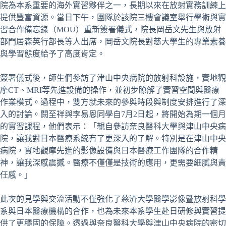
院為本系重要的海外實習夥伴之一，長期以來在放射實務訓練上
提供豐富資源。當日下午，團隊於該院三樓會議室舉行學術與實
習合作備忘錄（MOU）重新簽署儀式，院長岡岳文先生與放射
部門居森英行部長等人出席，岡岳文院長對慈大學生的專業素養
與學習態度給予了高度肯定。
簽署儀式後，師生們參訪了津山中央病院的放射科設施，實地觀
摩CT、MRI等先進設備的操作，並初步瞭解了實習空間與醫療
作業模式。過程中，雙方就未來的參與時段與制度安排進行了深
入的討論。闕至祥與李易恩同學自7月2日起，將開始為期一個月
的實習課程，他們表示：「親自參訪奈良醫科大學與津山中央病
院，讓我對日本醫療系統有了更深入的了解。特別是在津山中央
病院，實地觀摩先進的影像設備與日本醫療工作團隊的合作精
神，讓我深感震撼。醫療不僅僅是技術的應用，更需要細膩與責
任感。」
此次的見學與交流活動不僅強化了慈濟大學醫學影像暨放射科學
系與日本醫療機構的合作，也為未來本系學生赴日研修與實習提
供了更穩固的保障。透過與奈良醫科大學與津山中央病院的密切