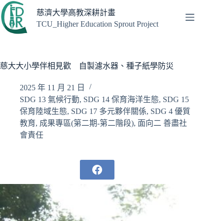
跳
慈濟大學高教深耕計畫
至
TCU_Higher Education Sprout Project
主
要
內
容
慈大大小學伴相見歡 自製濾水器、種子紙學防災
2025 年 11 月 21 日
SDG 13 氣候行動
,
SDG 14 保育海洋生態
,
SDG 15
保育陸域生態
,
SDG 17 多元夥伴關係
,
SDG 4 優質
教育
,
成果專區(第二期-第二階段)
,
面向二 善盡社
會責任