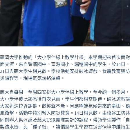
慈濟大學推動的「大小學伴線上教學計畫」本學期迎來首次面對
面交流，來自豐濱國中、富源國小、瑞穗國中的學生，於14日、
21日與慈大學生相見歡。學校活動安排破冰遊戲、食農教育與防
災課程等，現場氣氛熱絡溫馨。
慈大自每周一至周四安排大小學伴線上教學，至今約一個多月，
大小學伴彼此熟悉後首次見面，學生們都相當期待，破冰遊戲讓
大家迅速拉近距離，歡笑聲不斷。因應極端氣候帶來的豪雨、颱
風衝擊，活動中特別融入防災教育。14日相見歡，由樸谷工坊共
同創辦人梁淳禹及慈大USR團隊設計的課程，帶領學生製作「自
製濾水器」與「種子紙」，讓偏鄉學生學習在災害情境中維持生