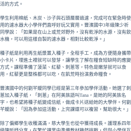
活的方式。
學生利用棉紙、木炭、沙子與石頭層層過濾，完成可在緊急時使
用的濾水器大小學伴們直呼好玩又實用。豐濱國中3年級陳少祈
同學說：「如果是在山上或荒郊野外，沒有乾淨的水源，沒有飲
水機，可以用這樣自製的濾水器，相對比較乾淨。」
種子紙是利用再生紙漿置入種子，全程手工，成為方便隨身攜帶
小卡片，埋進土裡就可以發芽，讓學生了解在糧食短缺時的應變
方式。課程準備了菠菜、紅藜、刺蔥等，特色是嫩芽就可以食
用，紅藜更是整株都可以吃，在飢荒時扮演救命糧食。
豐濱國中的何劉芊嬡同學已經是第三年參加學伴活動，她選了刺
蔥加入種子紙，「刺蔥」在阿美族語叫Tana，是她的阿美族名
字，也希望將種子紙變成信紙，做成卡片送給她的大學伴。何劉
芊嬡說：「因為參加這活動，上完課還可以複習，幫助很大。」
除了偏鄉學生收穫滿滿，慈大學生也從中獲得成長。護理系四年
級陳昕妤分享，在繁忙課業中準備教材雖然挑戰，但與小學伴互