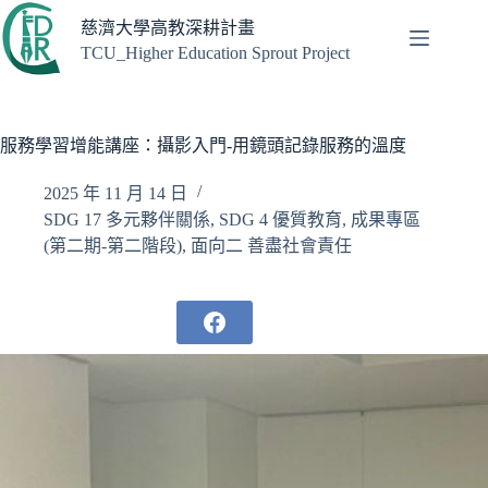
跳
慈濟大學高教深耕計畫
至
TCU_Higher Education Sprout Project
主
要
內
容
服務學習增能講座：攝影入門-用鏡頭記錄服務的溫度
2025 年 11 月 14 日
SDG 17 多元夥伴關係
,
SDG 4 優質教育
,
成果專區
(第二期-第二階段)
,
面向二 善盡社會責任