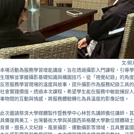
文/
本場活動為服務學習增能講座，旨在透過攝影入門課程，引導學
生理解並掌握攝影基礎知識與構圖技巧，從「視覺紀錄」的角度
反思服務學習現場的溫度與故事，提升攝影作為服務紀錄工具的
社會實踐價值。透過本次課程，希望學生能在服務中敏銳捕捉人
事物間的互動與情感，將服務體驗轉化為具溫度的影像記憶。
此次邀請慈濟大學媒體製作暨教學中心林哲先講師擔任講師，其
具備復興美工、台灣藝術大學與英國西英格蘭大學數位媒體碩士
背景，擅長人文紀錄、風景攝影、運動攝影等領域，且具豐富國