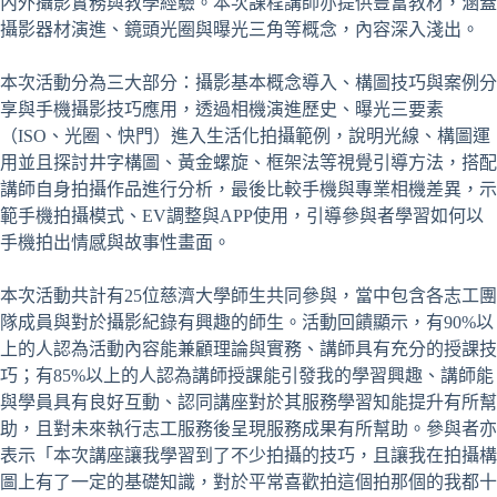
內外攝影實務與教學經驗。本次課程講師亦提供豐富教材，涵蓋
攝影器材演進、鏡頭光圈與曝光三角等概念，內容深入淺出。
本次活動分為三大部分：攝影基本概念導入、構圖技巧與案例分
享與手機攝影技巧應用，透過相機演進歷史、曝光三要素
（ISO、光圈、快門）進入生活化拍攝範例，說明光線、構圖運
用並且探討井字構圖、黃金螺旋、框架法等視覺引導方法，搭配
講師自身拍攝作品進行分析，最後比較手機與專業相機差異，示
範手機拍攝模式、EV調整與APP使用，引導參與者學習如何以
手機拍出情感與故事性畫面。
本次活動共計有25位慈濟大學師生共同參與，當中包含各志工團
隊成員與對於攝影紀錄有興趣的師生。活動回饋顯示，有90%以
上的人認為活動內容能兼顧理論與實務、講師具有充分的授課技
巧；有85%以上的人認為講師授課能引發我的學習興趣、講師能
與學員具有良好互動、認同講座對於其服務學習知能提升有所幫
助，且對未來執行志工服務後呈現服務成果有所幫助。參與者亦
表示「本次講座讓我學習到了不少拍攝的技巧，且讓我在拍攝構
圖上有了一定的基礎知識，對於平常喜歡拍這個拍那個的我都十