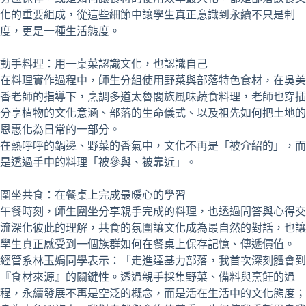
化的重要組成，從這些細節中讓學生真正意識到永續不只是制
度，更是一種生活態度。
動手料理：用一桌菜認識文化，也認識自己
在料理實作過程中，師生分組使用野菜與部落特色食材，在吳美
香老師的指導下，烹調多道太魯閣族風味蔬食料理，老師也穿插
分享植物的文化意涵、部落的生命儀式、以及祖先如何把土地的
恩惠化為日常的一部分。
在熱呼呼的鍋邊、野菜的香氣中，文化不再是「被介紹的」，而
是透過手中的料理「被參與、被靠近」。
圍坐共食：在餐桌上完成最暖心的學習
午餐時刻，師生圍坐分享親手完成的料理，也透過問答與心得交
流深化彼此的理解，共食的氛圍讓文化成為最自然的對話，也讓
學生真正感受到一個族群如何在餐桌上保存記憶、傳遞價值。
經管系林玉娟同學表示：「走進達基力部落，我首次深刻體會到
『食材來源』的關鍵性。透過親手採集野菜、備料與烹飪的過
程，永續發展不再是空泛的概念，而是活在生活中的文化態度；