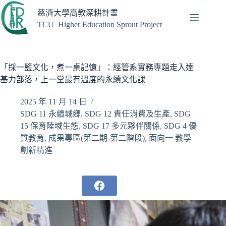
跳
慈濟大學高教深耕計畫
至
TCU_Higher Education Sprout Project
主
要
內
容
「採一籃文化，煮一桌記憶」：經管系實務專題走入達
基力部落，上一堂最有溫度的永續文化課
2025 年 11 月 14 日
SDG 11 永續城鄉
,
SDG 12 責任消費及生產
,
SDG
15 保育陸域生態
,
SDG 17 多元夥伴關係
,
SDG 4 優
質教育
,
成果專區(第二期-第二階段)
,
面向一 教學
創新精進