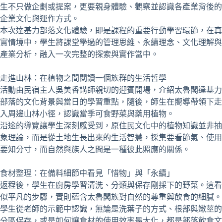
生不只做企劃或提案，更要親身體驗、觀察並認識各產業背後的
企業文化與運作方式。
本次達基力部落文化體驗，即是課程的重要行動學習環節，在真
實情境中，學生將課堂學過的管理思維、永續理念、文化理解與
產業分析，融入一次完整的探索與實作當中。
走進山林：在植物之間閱讀一個族群的生活哲學
活動由民宿主人吳美香講師親切的迎賓開場，介紹太魯閣達基力
部落的文化背景與當日的學習重點，隨後，師生在嚮導帶領下走
入周邊山林小徑，認識當季可食野菜與藥用植物。
沿途的導覽讓學生深刻感受到，原住民文化中的植物知識並非抽
象理論，而是從土地生長出來的生活智慧，採集要看節氣、使用
要知分寸，而自然與族人之間是一種彼此照應的關係。
食材整理：在備料細節中看見「惜物」與「永續」
返程後，學生在廚房學習清洗、分類與保存剛採下的野菜。這看
似平凡的步驟，實則蘊含太魯閣族對自然的尊重與飲食的細膩。
學生從老師的示範中認識，無論是洗葉子的方式、根部與嫩莖的
分區保存，或是如何讓食材的使用效率最大化，都是部落飲食文