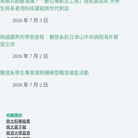
青銀共創破鴻溝！「數位導航志工隊」首航展成效 大學
生與長者用科技譜寫跨世代對話
2026 年 7 月 3 日
跨越國界的學習旅程：醫放系赴日津山中央病院海外實
習交流
2026 年 7 月 2 日
醫放系學生專業證照輔導暨職涯增能活動
2026 年 7 月 2 日
相關連結
慈大粉專臉書
慈大電子報
慈濟大學首頁