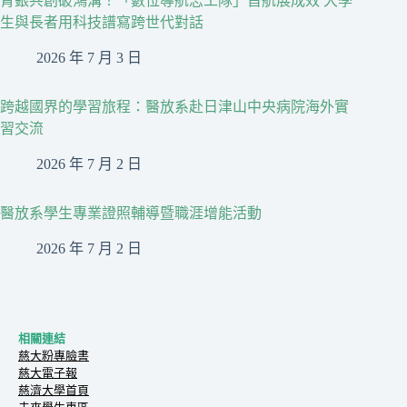
青銀共創破鴻溝！「數位導航志工隊」首航展成效 大學
生與長者用科技譜寫跨世代對話
2026 年 7 月 3 日
跨越國界的學習旅程：醫放系赴日津山中央病院海外實
習交流
2026 年 7 月 2 日
醫放系學生專業證照輔導暨職涯增能活動
2026 年 7 月 2 日
相關連結
慈大粉專臉書
慈大電子報
慈濟大學首頁