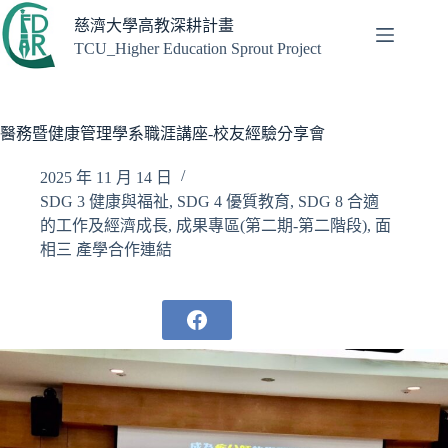
跳
慈濟大學高教深耕計畫
至
TCU_Higher Education Sprout Project
主
要
內
容
醫務暨健康管理學系職涯講座-校友經驗分享會
2025 年 11 月 14 日
SDG 3 健康與福祉
,
SDG 4 優質教育
,
SDG 8 合適
的工作及經濟成長
,
成果專區(第二期-第二階段)
,
面
相三 產學合作連結