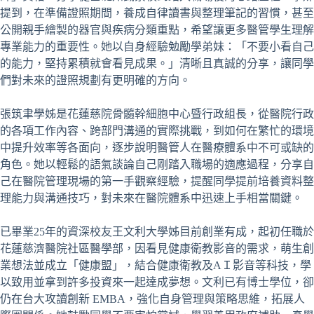
提到，在準備證照期間，養成自律讀書與整理筆記的習慣，甚至
公開親手繪製的器官與疾病分類重點，希望讓更多醫管學生理解
專業能力的重要性。她以自身經驗勉勵學弟妹：「不要小看自己
的能力，堅持累積就會看見成果。」清晰且真誠的分享，讓同學
們對未來的證照規劃有更明確的方向。
張筑聿學姊是花蓮慈院骨髓幹細胞中心暨行政組長，從醫院行政
的各項工作內容、跨部門溝通的實際挑戰，到如何在繁忙的環境
中提升效率等各面向，逐步說明醫管人在醫療體系中不可或缺的
角色。她以輕鬆的語氣談論自己剛踏入職場的適應過程，分享自
己在醫院管理現場的第一手觀察經驗，提醒同學提前培養資料整
理能力與溝通技巧，對未來在醫院體系中迅速上手相當關鍵。
已畢業25年的資深校友王文利大學姊目前創業有成，起初任職於
花蓮慈濟醫院社區醫學部，因看見健康衛教影音的需求，萌生創
業想法並成立「健康盟」，結合健康衛教及AＩ影音等科技，學
以致用並拿到許多投資來一起達成夢想。文利已有博士學位，卻
仍在台大攻讀創新 EMBA，強化自身管理與策略思維，拓展人