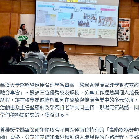
慈濟大學醫務暨健康管理學系舉辦「醫務暨健康管理學系校友經
驗分享會」，邀請三位優秀校友返校，分享工作經驗與個人成長
歷程，讓在校學弟妹瞭解如何在醫療與健康產業中的多元發展，
活動由系主任藍毓莉及郭德貞老師共同主持，現場氣氛熱絡，同
學們積極提問交流，獲益良多。
黃稚媛學姊畢業兩年便取得花東區僅兩位持有的「高階疾病分類
師」資格，分享從基礎知識累積到踏入職場後的心路歷程。學姊