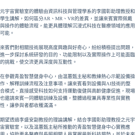
元宇宙實驗室的體驗由資訊科技與管理學系的李國彰助理教授和
學生講解，如何區分AR、MR、VR的差異，並讓來賓實際佩戴
與操作的體驗流程，能更具體理解沉浸式科技在醫療領域的應用
可能。
來賓們對相關技術展現高度興趣與好奇心，紛紛積極提出問題，
進一步探討系統研發的目的、功能限制以及實際操作上可能面臨
的挑戰，使交流更具深度與互動性。
在參觀青盈智慧健身中心，由温蕙甄主秘和教練熱心示範設備操
作、解釋訓練流程及注意事項。讓來賓看到設備與AI技術的整
合模式，直接感受科技如何支持運動復健與高齡健康促進，現場
也邀請來賓一同體驗訓練及設備，整體過程兼具專業性與實務
性，讓參與者都收穫滿滿。
期望透過李盛安副教授的理論講解，結合李國彰助理教授之元宇
宙實驗室，以及温蕙甄主秘所推動的青盈智慧健身中心實務應
用，協助更多醫療與長照相關人員掌握最新科技趨勢，並於未來