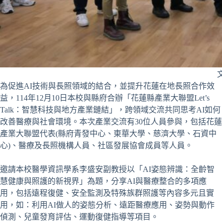
為促進AI技術與長照領域的結合，並提升花蓮在地長照合作效
益，114年12月10日本校與縣府合辦「花蓮縣產業大聯盟Let’s
Talk：智慧科技與地方產業鏈結」，跨領域交流共同思考AI如何
改善醫療與社會環境。本次產業交流有30位人員參與，包括花蓮
產業大聯盟代表(縣府青發中心、東華大學、慈濟大學、石資中
心)、醫療及長照機構人員、社區發展協會成員等人員。
邀請本校醫學資訊學系李盛安副教授以「AI姿態辨識：全齡智
慧健康與照護的新視界」為題，分享AI與醫療整合的多項應
用，包括遠程復健、安全監測及特殊族群照護等內容多元且實
用，如：利用AI做人的姿態分析、遠距醫療應用、姿勢與動作
偵測、兒童發育評估、運動復健指導等項目。