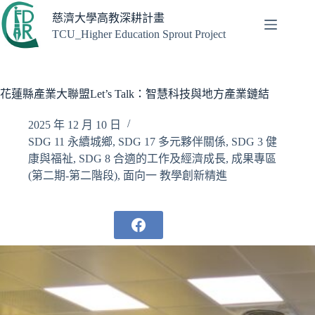
跳
慈濟大學高教深耕計畫
至
TCU_Higher Education Sprout Project
主
要
內
容
花蓮縣產業大聯盟Let’s Talk：智慧科技與地方產業鏈結
2025 年 12 月 10 日
SDG 11 永續城鄉
,
SDG 17 多元夥伴關係
,
SDG 3 健
康與福祉
,
SDG 8 合適的工作及經濟成長
,
成果專區
(第二期-第二階段)
,
面向一 教學創新精進