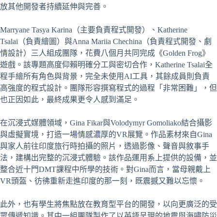
放其他開發者持續延伸與完善。
Marryane Tasya Karina（主要負責程式開發）、Katherine
Tsalai（負責繪圖）與Anna Mariia Chechina（負責程式開發、劇
情設計）三人組成團隊，花費八個月共同完成《Golden Frog》
遊戲。該專題高度仰賴明確分工與密切合作，Katherine Tsalai全
程手繪所有角色與背景，完全未使用AI工具，其餘成員則負責
高強度的程式設計。團隊形容撰寫程式的過程「非常困難」，但
也正因如此，最終成果更令人感到滿足。
在沉浸式媒體領域，Gina Fikar與Volodymyr Gomoliako結合攝影
與虛擬實境，打造一場情感濃厚的VR展覽。作品素材來自Gina
與家人前往印度旅行時拍攝的照片，透過影像、聲音與敘事手
法，建構出完整的沉浸式體驗。該作品運用系上提供的設備，並
整合近十門DMT課程中所學的技術。對Gina而言，當母親戴上
VR頭盔、彷彿重新走進印度的那一刻，既震撼又難以忘懷。
此外，也有學生將焦點放在教育型平台的開發，以向更廣泛的受
眾傳遞知識。其中一組團隊製作了以英語呈現的地震與海嘯防災