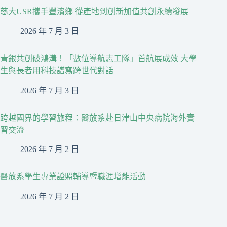
慈大USR攜手豐濱鄉 從產地到創新加值共創永續發展
2026 年 7 月 3 日
青銀共創破鴻溝！「數位導航志工隊」首航展成效 大學
生與長者用科技譜寫跨世代對話
2026 年 7 月 3 日
跨越國界的學習旅程：醫放系赴日津山中央病院海外實
習交流
2026 年 7 月 2 日
醫放系學生專業證照輔導暨職涯增能活動
2026 年 7 月 2 日