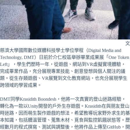
文
慈濟大學國際數位媒體科技學士學位學程（Digital Media and
Technology, DMT）日前於介仁校區舉辦畢業成果展「One Token
Left」，學生們歷時一年，從遊戲、網站到VR虛擬實境體驗，
完成畢業作品，充分展現專業技能、創意發想與個人關注的議
題。從生存類遊戲、VR展覽到文化教育網站，也充分展現學生
跨領域的學習成果。
DMT同學Krasidith Boondesh，他將一次真實的登山迷路經驗，
轉化為一款以Unity開發的戶外生存遊戲。Krasidith在與朋友登山
時迷路，因而萌生製作遊戲的想法，希望教導玩家野外求生的基
本知識，包括體溫管理、蒐集木材、覓食與監控飢餓狀態等。歷
經數月的程式撰寫、測試與調整後，他將作品上傳至GitHub，開