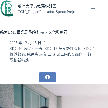
跳
慈濟大學高教深耕計畫
至
TCU_Higher Education Sprout Project
主
要
內
容
慈大DMT畢業展 融合科技、文化與創意
2025 年 12 月 15 日
SDG 10 減少不平等
,
SDG 17 多元夥伴關係
,
SDG 4
優質教育
,
成果專區(第二期-第二階段)
,
面向一 教
學創新精進