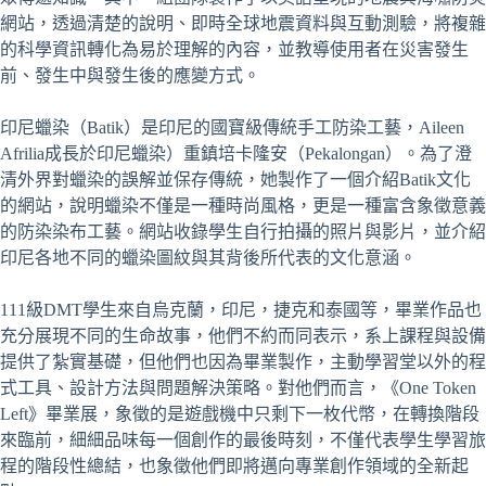
網站，透過清楚的說明、即時全球地震資料與互動測驗，將複雜
的科學資訊轉化為易於理解的內容，並教導使用者在災害發生
前、發生中與發生後的應變方式。
印尼蠟染（Batik）是印尼的國寶級傳統手工防染工藝，Aileen
Afrilia成長於印尼蠟染）重鎮培卡隆安（Pekalongan）。為了澄
清外界對蠟染的誤解並保存傳統，她製作了一個介紹Batik文化
的網站，說明蠟染不僅是一種時尚風格，更是一種富含象徵意義
的防染染布工藝。網站收錄學生自行拍攝的照片與影片，並介紹
印尼各地不同的蠟染圖紋與其背後所代表的文化意涵。
111級DMT學生來自烏克蘭，印尼，捷克和泰國等，畢業作品也
充分展現不同的生命故事，他們不約而同表示，系上課程與設備
提供了紮實基礎，但他們也因為畢業製作，主動學習堂以外的程
式工具、設計方法與問題解決策略。對他們而言，《One Token
Left》畢業展，象徵的是遊戲機中只剩下一枚代幣，在轉換階段
來臨前，細細品味每一個創作的最後時刻，不僅代表學生學習旅
程的階段性總結，也象徵他們即將邁向專業創作領域的全新起