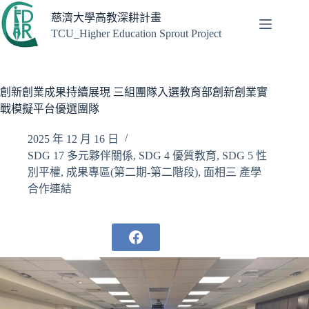
跳
慈濟大學高教深耕計畫
至
TCU_Higher Education Sprout Project
主
要
內
容
創新創業成果持續展現 三組團隊入選教育部創新創業實
戰模擬平台優選團隊
2025 年 12 月 16 日
SDG 17 多元夥伴關係
,
SDG 4 優質教育
,
SDG 5 性
別平權
,
成果專區(第二期-第二階段)
,
面相三 產學
合作連結