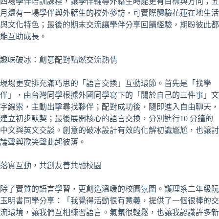
四場學伴培訓課程，讓學伴輔導外籍生時能更有目標與方向；五
月還有一場學伴與外籍生的校外參訪，可實際體驗花蓮在地生活
與文化特色；最後的期末交流讓學伴分享回饋經驗，期盼彼此都
能互助成長。
趣味破冰：創意配對點燃交流熱情
現場更安排充滿巧思的「語言交換」互動環節。首先是「找學
伴」，由台灣同學根據外國同學寫下的「關於自己的三件事」文
字線索，主動出擊尋找夥伴；配對成功後，隨即進入自由聊天，
建立初步默契；最後展開核心的語言交換，分別進行10 分鐘的
中文與英文交談。創意的破冰設計有效的化解初識尷尬，也讓討
論聲與歡笑聲此起彼落。
落實互動，共創友善共融校園
除了實質的語言學習，更創造溫暖的校園氛圍。護理系二年級阮
玉明書同學分享：「我覺得活動很有意義，提供了一個很棒的交
流環境，讓我們互相練習語言。氣氛很輕鬆，也讓我認識許多新