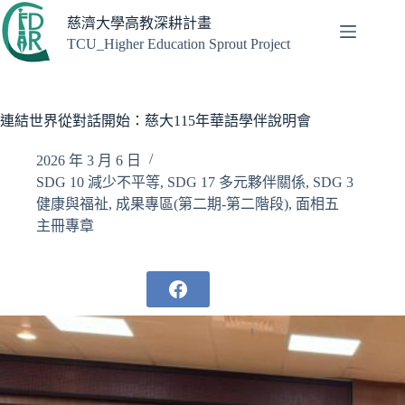
跳
慈濟大學高教深耕計畫
至
TCU_Higher Education Sprout Project
主
要
內
容
連結世界從對話開始：慈大115年華語學伴說明會
2026 年 3 月 6 日
SDG 10 減少不平等
,
SDG 17 多元夥伴關係
,
SDG 3
健康與福祉
,
成果專區(第二期-第二階段)
,
面相五
主冊專章