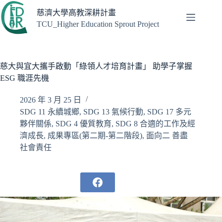
跳
慈濟大學高教深耕計畫
至
TCU_Higher Education Sprout Project
主
要
內
容
慈大與宜大攜手啟動「綠領人才培育計畫」 助學子掌握
ESG 職涯先機
2026 年 3 月 25 日
SDG 11 永續城鄉
,
SDG 13 氣候行動
,
SDG 17 多元
夥伴關係
,
SDG 4 優質教育
,
SDG 8 合適的工作及經
濟成長
,
成果專區(第二期-第二階段)
,
面向二 善盡
社會責任