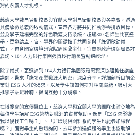
灣的永續人才扎根。
慈濟大學戴昌賢副校長與宜蘭大學謝昌衛副校長與各嘉賓，透過
具備象徵意義的啟動儀式，宣示各方將共同推動淨零排放目標，
並為學子建構完整的綠色職涯支持系統。超過800 名師生共襄盛
舉，更邀請產、官、學界的關鍵推手共同參與「綠領啟動儀
式」，包含國家環境研究院周國鼎主任、宜蘭縣政府環保局長許
嘉琦、104 人力銀行集團張寶玲行銷長暨副總經理。
除了儀式，更邀請到 104人力銀行集團張雅惠資深協理擔任講座
講師，帶來「綠領產業職涯大解密」深度分享。詳細剖析目前企
業對 ESG 人才的渴求，以及學生該如何提升相關職能，吸引大
批學子駐足聆聽，提問互動十分踴躍。
在博覽會的宣傳攤位上，慈濟大學與宜蘭大學的團隊也耐心地為
每位學生講解 ESG趨勢對職涯的實質幫助。像是「ESG 會影響
我以後找工作嗎？」、「非環境相關科系的學生也能參加課程
嗎？」面對學生的熱切詢問，去年參加過課程的學生也協助解