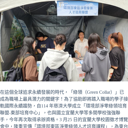
在這個全球追求永續發展的時代，「綠領（Green Collar）」已
成為職場上最具潛力的關鍵字！為了協助即將踏入職場的學子接
軌國際永續趨勢，自114 年慈濟大學成立「環境部淨零綠領培育
聯盟-東部培育中心」，也與國立宜蘭大學等多間學校強強聯
手，今年再次取得承辦資格。3 月25 日的宜蘭大學校園徵才博覽
會中，隆重宣傳「環境部東區淨零綠領人才培育課程」，為東台