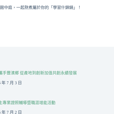
館中庭，一起熬煮屬於你的「學習什錦鍋」！
R攜手豐濱鄉 從產地到創新加值共創永續發展
6 年 7 月 3 日
生專業證照輔導暨職涯增能活動
6 年 7 月 2 日