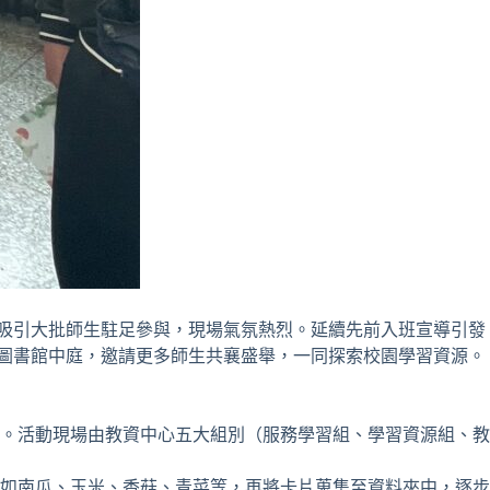
便吸引大批師生駐足參與，現場氣氛熱烈。延續先前入班宣導引發
區圖書館中庭，邀請更多師生共襄盛舉，一同探索校園學習資源。
。活動現場由教資中心五大組別（服務學習組、學習資源組、教
如南瓜、玉米、香菇、青菜等，再將卡片蒐集至資料夾中，逐步