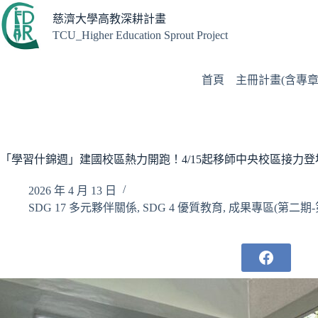
跳
慈濟大學高教深耕計畫
至
TCU_Higher Education Sprout Project
主
要
內
首頁
主冊計畫(含專章
容
「學習什錦週」建國校區熱力開跑！4/15起移師中央校區接力登
2026 年 4 月 13 日
SDG 17 多元夥伴關係
,
SDG 4 優質教育
,
成果專區(第二期-