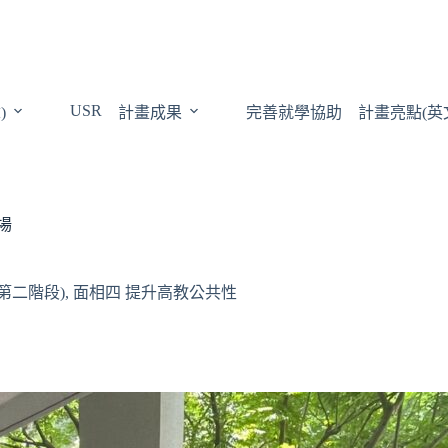
USR
)
計畫成果
完善就學協助
計畫亮點(英
場
第二階段)
,
面相四 提升高教公共性