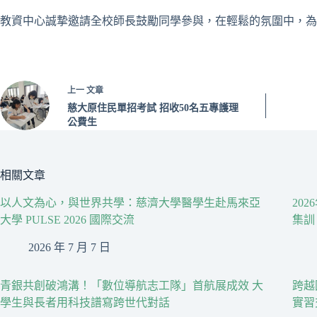
教資中心誠摯邀請全校師長鼓勵同學參與，在輕鬆的氛圍中，為
上一
文章
慈大原住民單招考試 招收50名五專護理
公費生
相關文章
以人文為心，與世界共學：慈濟大學醫學生赴馬來亞
20
大學 PULSE 2026 國際交流
集訓
2026 年 7 月 7 日
青銀共創破鴻溝！「數位導航志工隊」首航展成效 大
跨越
學生與長者用科技譜寫跨世代對話
實習