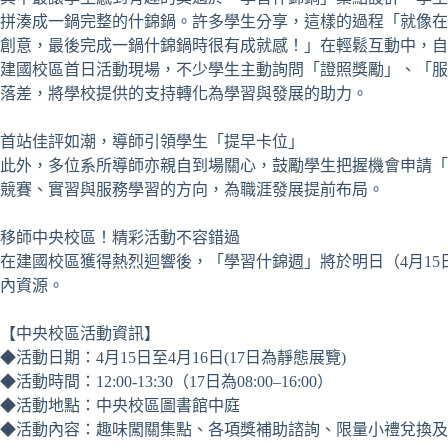
拼湊成一鍋完整的什錦鍋。許多學生分享，這樣的過程「就像在
創意，最後完成一鍋什錦鍋時很有成就感！」在輕鬆互動中，自
建國校區首日活動現場，不少學生主動詢問「證照獎勵」、「服
落差，將學校提供的支持轉化為學習與發展的助力。
首站佳評如潮，導師引領學生「提早卡位」
此外，多位系所導師亦親自到場關心，鼓勵學生把握機會申請「
競賽、實習與服務學習的方向，為職涯發展提前布局。
移師中央校區！精彩活動不容錯過
在建國校區獲得熱烈迴響後，「學習什錦週」將於明日（4月15
內資源。
【中央校區活動資訊】
◆活動日期：4月15日至4月16日(17日為靜態展覽)
◆活動時間：12:00-13:30（17日為08:00–16:00）
◆活動地點：中央校區圖書館中庭
◆活動內容：趣味闖關集點、各項獎補助諮詢、限量小禮兌換及