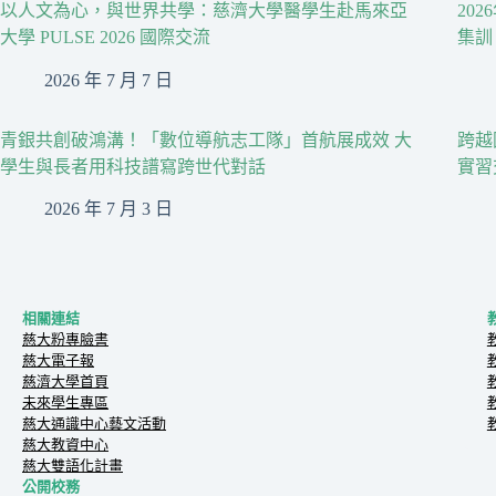
以人文為心，與世界共學：慈濟大學醫學生赴馬來亞
20
大學 PULSE 2026 國際交流
集訓
2026 年 7 月 7 日
青銀共創破鴻溝！「數位導航志工隊」首航展成效 大
跨越
學生與長者用科技譜寫跨世代對話
實習
2026 年 7 月 3 日
相關連結
慈大粉專臉書
慈大電子報
慈濟大學首頁
未來學生專區
慈大通識中心藝文活動
慈大教資中心
慈大雙語化計畫
公開校務