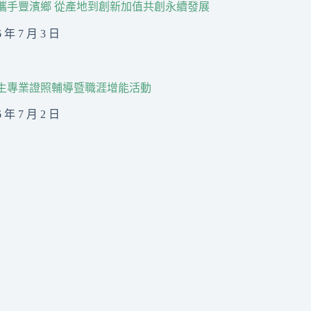
R攜手豐濱鄉 從產地到創新加值共創永續發展
6 年 7 月 3 日
生專業證照輔導暨職涯增能活動
6 年 7 月 2 日