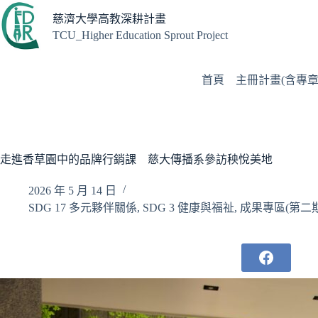
跳
慈濟大學高教深耕計畫
至
TCU_Higher Education Sprout Project
主
要
內
首頁
主冊計畫(含專章
容
走進香草園中的品牌行銷課 慈大傳播系參訪秧悅美地
2026 年 5 月 14 日
SDG 17 多元夥伴關係
,
SDG 3 健康與福祉
,
成果專區(第二期