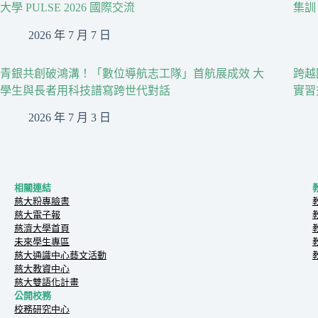
大學 PULSE 2026 國際交流
集訓
2026 年 7 月 7 日
青銀共創破鴻溝！「數位導航志工隊」首航展成效 大
跨越
學生與長者用科技譜寫跨世代對話
實習
2026 年 7 月 3 日
相關連結
慈大粉專臉書
慈大電子報
慈濟大學首頁
未來學生專區
慈大通識中心藝文活動
慈大教資中心
慈大雙語化計畫
公開校務
校務研究中心