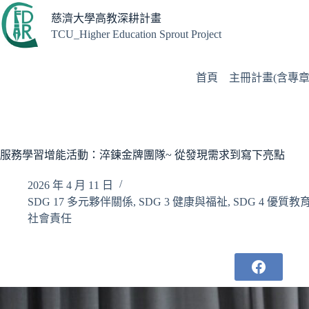
跳
慈濟大學高教深耕計畫
至
TCU_Higher Education Sprout Project
主
要
內
首頁
主冊計畫(含專章
容
服務學習增能活動：淬鍊金牌團隊~ 從發現需求到寫下亮點
2026 年 4 月 11 日
SDG 17 多元夥伴關係
,
SDG 3 健康與福祉
,
SDG 4 優質教
社會責任